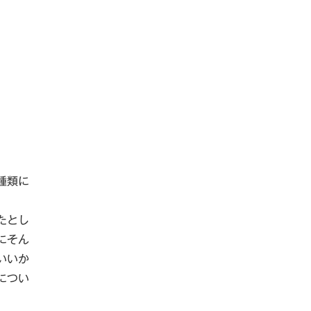
種類に
たとし
にそん
いいか
につい