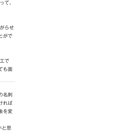
って、
がらせ
とがで
工で
ても面
の名刺
ければ
象を変
いと思