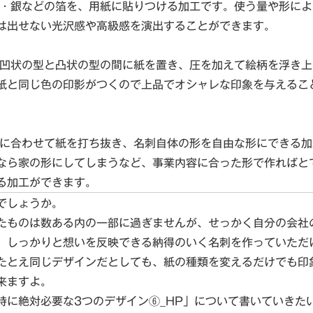
・銀などの箔を、用紙に貼りつける加工です。使う量や形によ
は出せない光沢感や高級感を演出することができます。
凹状の型と凸状の型の間に紙を置き、圧を加えて絵柄を浮き上
紙と同じ色の印影がつくので上品でオシャレな印象を与えるこ
に合わせて紙を打ち抜き、名刺自体の形を自由な形にできる加
なら家の形にしてしまうなど、事業内容に合った形で作ればと
る加工ができます。
でしょうか。
たものは数ある内の一部に過ぎませんが、せっかく自分の会社
、しっかりと想いを反映できる納得のいく名刺を作っていただ
たとえ同じデザインだとしても、紙の種類を変えるだけでも印
来ますよ。
時に絶対必要な3つのデザイン⑥_HP」について書いていきた