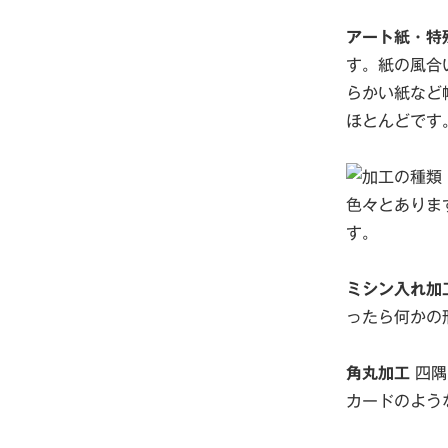
アート紙・特
す。紙の風合
らかい紙など
ほとんどです
色々とありま
す。
ミシン入れ加
ったら何かの
角丸加工
四隅
カードのよう