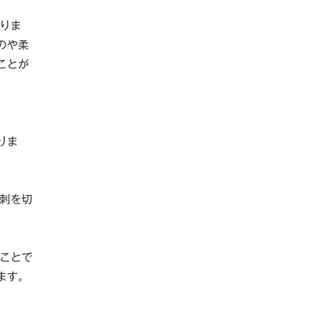
りま
のや柔
ことが
りま
刺を切
ことで
ます。