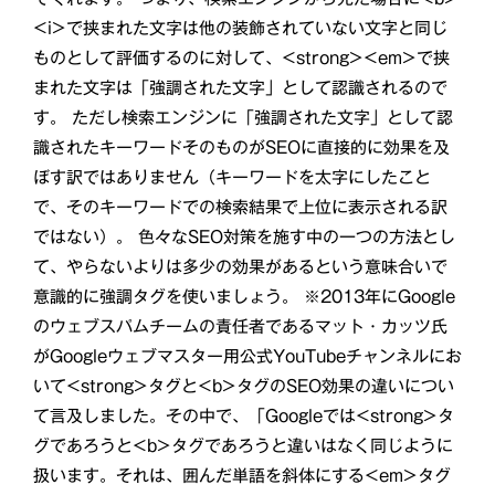
<i>で挟まれた文字は他の装飾されていない文字と同じ
ものとして評価するのに対して、<strong><em>で挟
まれた文字は「強調された文字」として認識されるので
す。 ただし検索エンジンに「強調された文字」として認
識されたキーワードそのものがSEOに直接的に効果を及
ぼす訳ではありません（キーワードを太字にしたこと
で、そのキーワードでの検索結果で上位に表示される訳
ではない）。 色々なSEO対策を施す中の一つの方法とし
て、やらないよりは多少の効果があるという意味合いで
意識的に強調タグを使いましょう。 ※2013年にGoogle
のウェブスパムチームの責任者であるマット・カッツ氏
がGoogleウェブマスター用公式YouTubeチャンネルにお
いて<strong>タグと<b>タグのSEO効果の違いについ
て言及しました。その中で、「Googleでは<strong>タ
グであろうと<b>タグであろうと違いはなく同じように
扱います。それは、囲んだ単語を斜体にする<em>タグ