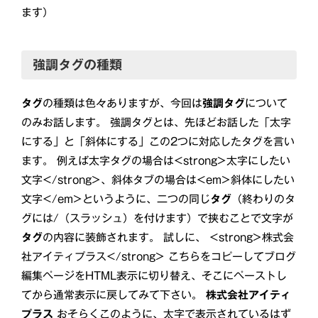
ます）
強調タグの種類
タグ
の種類は色々ありますが、今回は
強調タグ
について
のみお話します。 強調タグとは、先ほどお話した「太字
にする」と「斜体にする」この2つに対応したタグを言い
ます。 例えば太字タグの場合は<strong>太字にしたい
文字</strong>、斜体タブの場合は<em>斜体にしたい
文字</em>というように、二つの同じ
タグ
（終わりのタ
グには/（スラッシュ）を付けます）で挟むことで文字が
タグ
の内容に装飾されます。 試しに、 <strong>株式会
社アイティプラス</strong> こちらをコピーしてブログ
編集ページをHTML表示に切り替え、そこにペーストし
てから通常表示に戻してみて下さい。
株式会社アイティ
プラス
おそらくこのように、太字で表示されているはず