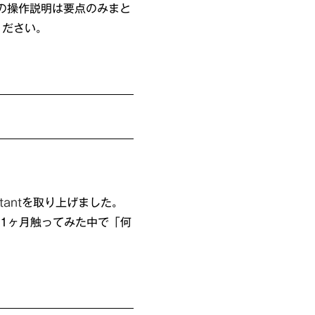
の操作説明は要点のみまと
ください。
tant
を取り上げました。
実際に1ヶ月触ってみた中で「何