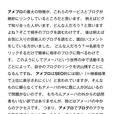
アメブロ
の最大の特徴が、これらのサービスとブログが
絶妙にリンクしているところだと思います。 例えばピグ
で知り合った人がいます。どんな人だろう？と思います
よね？そこで相手のブログを読むわけです。 後は例えば
お気に入りの芸能人のブログを読むと、面白いコメント
をしている方がいました。 どんな人だろう？⇒名前をク
リックするだけで簡単に相手のブログに飛べるわけで
す。 このようにしてアメーバという世界の中で活動する
ことによって、自分のブログのリンクを沢山残すことに
なるんですね。
アメブロ
は
SEO
的には弱い（＝検索結果
で上位に表示されにくい）と言われていますが、そんな
ものに頼らなくてもアメーバの中に既に人が沢山いるの
で問題がないのです。 もちろんアメーバの外からの訪問
者もいない訳ではありませんが、殆どはアメーバの中か
らのアクセスです。 つまり、
アメブロ
で
ブログ
のアクセ