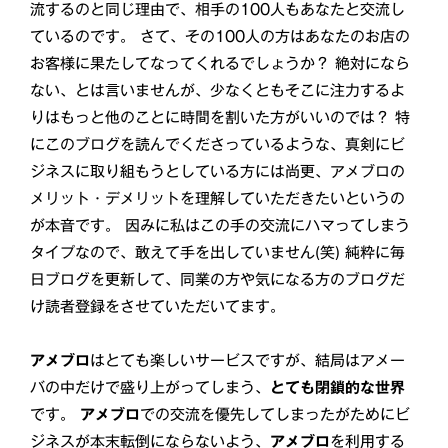
流するのと同じ理由で、相手の100人もあなたと交流し
ているのです。 さて、その100人の方はあなたのお店の
お客様に果たしてなってくれるでしょうか？ 絶対になら
ない、とは言いませんが、少なくともそこに注力するよ
りはもっと他のことに時間を割いた方がいいのでは？ 特
にこのブログを読んでくださっているような、真剣にビ
ジネスに取り組もうとしている方には尚更、アメブロの
メリット・デメリットを理解していただきたいというの
が本音です。 因みに私はこの手の交流にハマってしまう
タイプなので、敢えて手を出していません(笑) 純粋に毎
日ブログを更新して、同業の方や気になる方のブログだ
け読者登録をさせていただいてます。
アメブロ
はとても楽しいサービスですが、結局はアメー
バの中だけで盛り上がってしまう、
とても閉鎖的な世界
です。
アメブロ
での交流を優先してしまったがためにビ
ジネスが本末転倒にならないよう、
アメブロ
を利用する