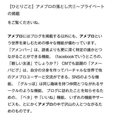
【ひとりごと】アメブロの落とし穴②～プライベート
の掲載
をご覧くださいね。
アメブロ
にはブログを掲載する以外にも、
アメブロ
とい
う世界を楽しむための様々な機能が備わっています。
「アメンバー」は、読者よりも更に深く特定の誰かとつ
ながることができる機能。（facebookでいうところの、
「親しい友達」でしょうか？） CMでも話題の「アメー
バピグ」は、自分の分身を作ってバーチャルな世界で他
のアメブロユーザーと交流ができる、SNSのような機
能。 「グルっぽ」は同じ趣味を持つ仲間とつながれるサ
ークルのような機能。 ブログに訪れたことを知らせるた
めの、「ペタ」や「いいね」機能。 いずれの機能やサー
ビスも、とにかく
アメブロ
の中で沢山の人とつながるた
めのものです。