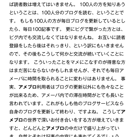
ば読者数は増えてはいきません。 100人の方を知りあう
ということは、100人分のブログを読む、ということで
す。 もしも100人の方が毎日ブログを更新しているとし
たら、毎日100記事です。 更にピグで繋がった方とは、
ピグ内でも交流しなくてはなりませんね。 お互いに読者
登録をしたら後はそれっきり、という訳にもいきません
ので、その後もこうして何かと交流が続いていくことに
なります。 こういったことをマメにこなすのが得意な方
はまだ苦にならないかもしれませんが、それでも毎日ア
メーバに時間を取られることに変わりはありません。 事
実、
アメブロ
利用者はブログの更新以外にも色々なこと
が出来るため、アメーバ内での滞在時間がとても長いと
言われています。これがもしも他のブログサービスなら
自身のブログを更新して終わり、ですよね。 こうして
ア
メブロ
の世界で深いお付き合いをする方が増えていきま
すと、どんどんと
アメブロ
の中だけで盛り上がってい
き、自然とそれは記事の内容にも表れてくるでしょう。