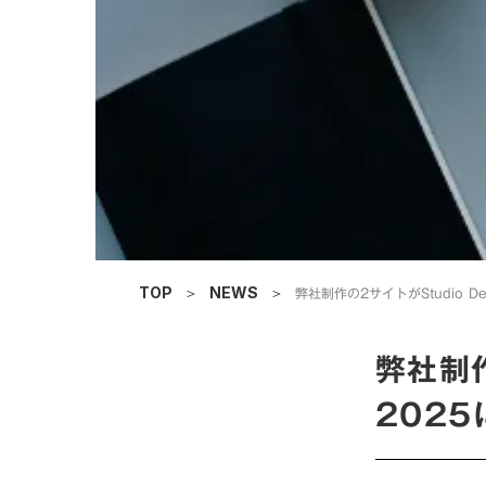
弊社制作の2サイトがStudio D
TOP
＞
NEWS
＞
弊社制作
202