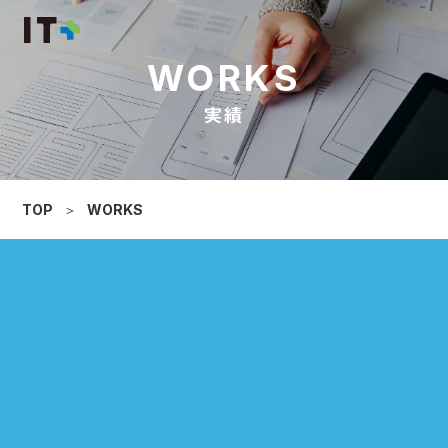
WORKS
実績
TOP
＞
WORKS