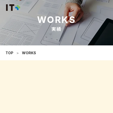
WORKS
実績
TOP
＞
WORKS