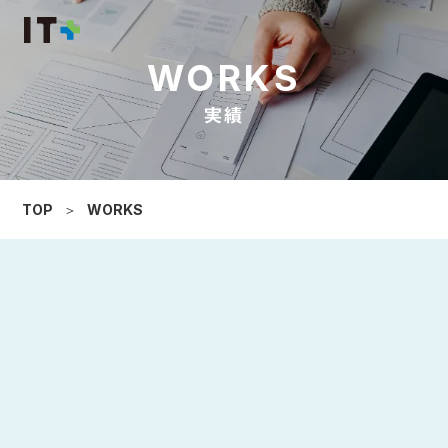
WORKS
実績
TOP
＞
WORKS