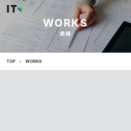
WORKS
実績
TOP
＞
WORKS