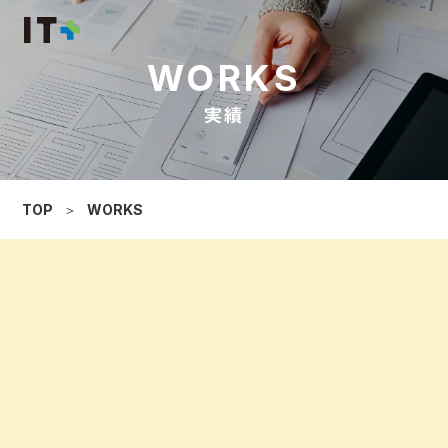
WORKS
実績
TOP
＞
WORKS