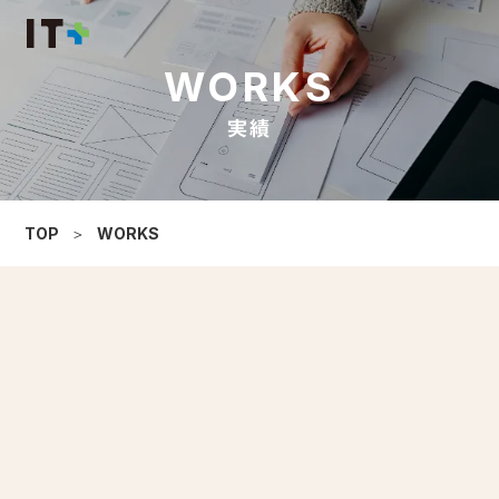
WORKS
実績
TOP
＞
WORKS