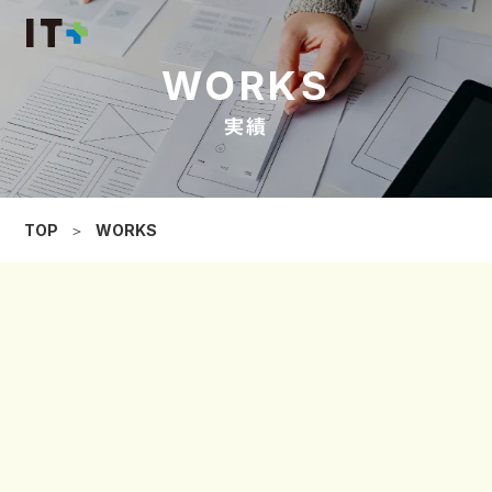
WORKS
実績
TOP
＞
WORKS