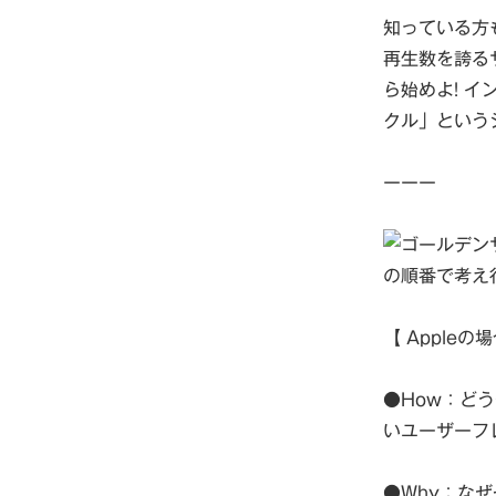
知っている方
再生数を誇るサイ
ら始めよ! 
クル」という
ーーー
の順番で考え
【 Apple
●How：ど
いユーザーフ
●Why：な