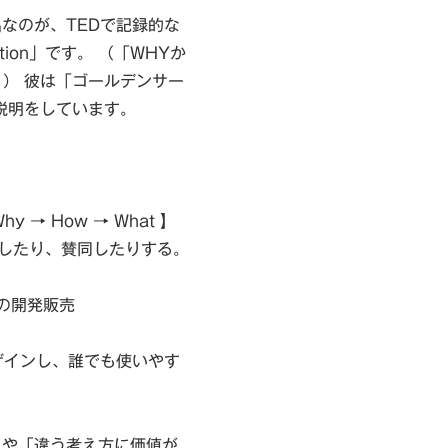
なのが、TEDで記録的な
ction」です。 （「WHYか
。） 彼は「ゴールデンサー
説明をしています。
 → How → What 】
入したり、賛同したりする。
品の開発販売
ザインし、誰でも使いやす
」や「違う考え方に価値が