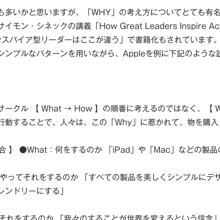
も多いかと思いますが、「WHY」の考え方についてとても有名
モン・シネックの講義「How Great Leaders Inspire A
インスパイア型リーダーはここが違う」で書籍化もされています
シンプルなパターンを用いながら、Appleを例に下記のような
【 What → How 】の順番に考えるのではなく、【 Why
行動することで、人々は、この「Why」に惹かれて、物を購
の場合 】 ●What：何をするのか 「iPad」や「Mac」などの製
うやってそれをするのか 「すべての製品を美しくシンプルにデ
レンドリーにする」
ぜそれをするのか 「我々のすることが世界を変えるという信念