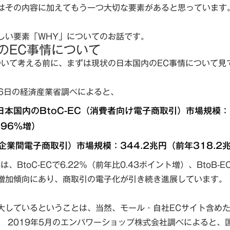
はその内容に加えてもう一つ大切な要素があると思っています
しい要素「WHY」についてのお話です。
のEC事情について
ついて考える前に、まずは現状の日本国内のEC事情について見
16日の経済産業省調べによると、
日本国内のBtoC-EC（消費者向け電子商取引）市場規模：1
.96％増）
C（企業間電子商取引）市場規模：344.2兆円（前年318.2
、BtoC-ECで6.22％（前年比0.43ポイント増）、BtoB-E
増加傾向にあり、商取引の電子化が引き続き進展しています。
大しているということは、当然、モール・自社ECサイト含めた
。 2019年5月のエンパワーショップ株式会社調べによると、