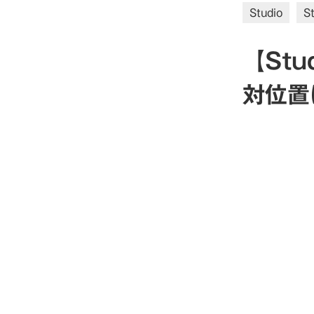
Studio
S
【St
対位置に