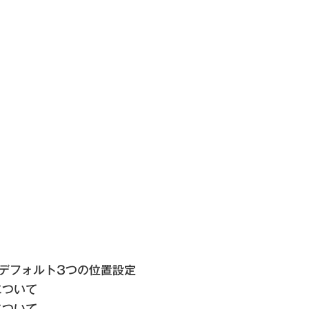
oのデフォルト3つの位置設定
について
について