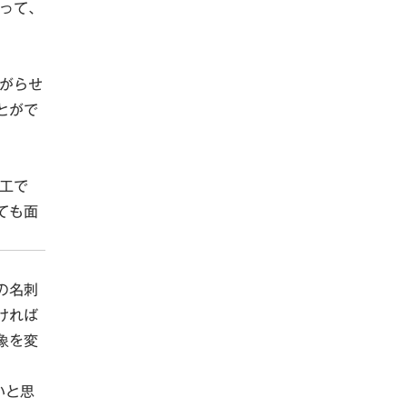
って、
がらせ
とがで
工で
ても面
の名刺
ければ
象を変
いと思