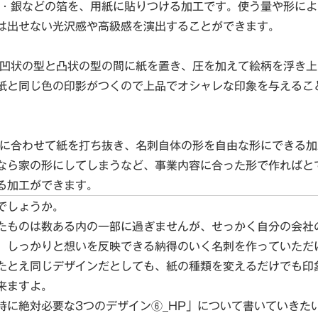
・銀などの箔を、用紙に貼りつける加工です。使う量や形によ
は出せない光沢感や高級感を演出することができます。
凹状の型と凸状の型の間に紙を置き、圧を加えて絵柄を浮き上
紙と同じ色の印影がつくので上品でオシャレな印象を与えるこ
に合わせて紙を打ち抜き、名刺自体の形を自由な形にできる加
なら家の形にしてしまうなど、事業内容に合った形で作ればと
る加工ができます。
でしょうか。
たものは数ある内の一部に過ぎませんが、せっかく自分の会社
、しっかりと想いを反映できる納得のいく名刺を作っていただ
たとえ同じデザインだとしても、紙の種類を変えるだけでも印
来ますよ。
時に絶対必要な3つのデザイン⑥_HP」について書いていきた