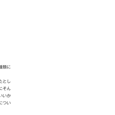
種類に
たとし
にそん
いいか
につい