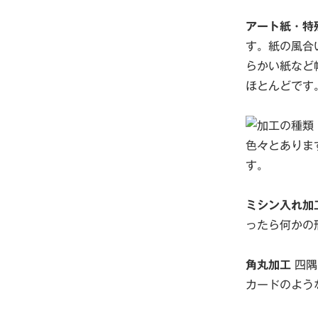
アート紙・特
す。紙の風合
らかい紙など
ほとんどです
色々とありま
す。
ミシン入れ加
ったら何かの
角丸加工
四隅
カードのよう