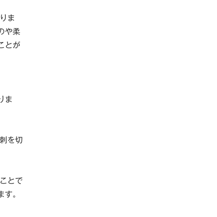
りま
のや柔
ことが
りま
刺を切
ことで
ます。