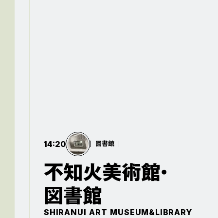
住所
〒860-0051
熊本市西区二本木2丁目1-23
devices
※2025年4月現在
14:20
図書館
不知火美術館・
図書館
SHIRANUI ART MUSEUM&LIBRARY