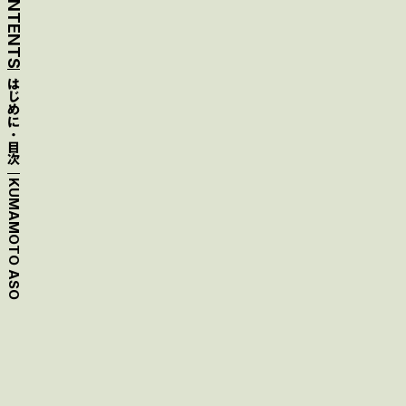
CONTENTS
はじめに・目次
KUMAMOTO
第2弾
東京 → 熊本 →阿蘇
ASO
908
約
km
第1弾
東京 → 石川 → 富山
515
約
km
100
万円