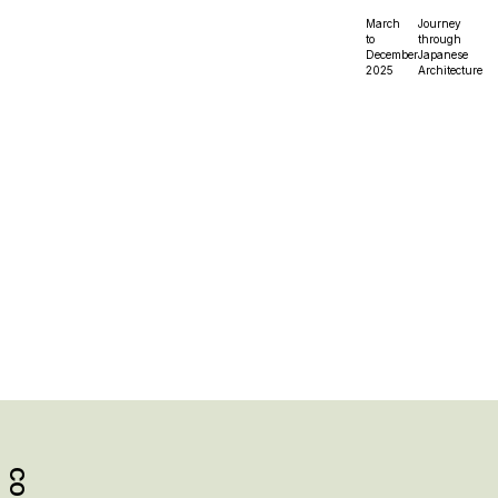
March
Journey
to
through
December
Japanese
2025
Architecture